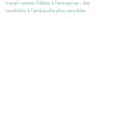
travail restent fidèles à l'entreprise ; des 
candidats à l'embauche plus sensibles 
aux organisations amorçant leur 
démarche RSE.
Des formations, des 
diagnostics et des conseils 
peuvent vous être prodiguer 
par CIRSEO, rapprochez 
vous de nous pour en 
échanger.
Voir tout
Posts récents